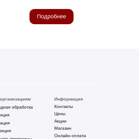
Подробнее
 организациям
Информация
Контакты
идная обработка
Цены
екция
Акции
зация
Магазин
екция
Онлайн-оплата
щита древесины