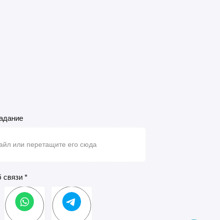
задание
йл или перетащите его сюда
 связи
WhatsApp
Telegram