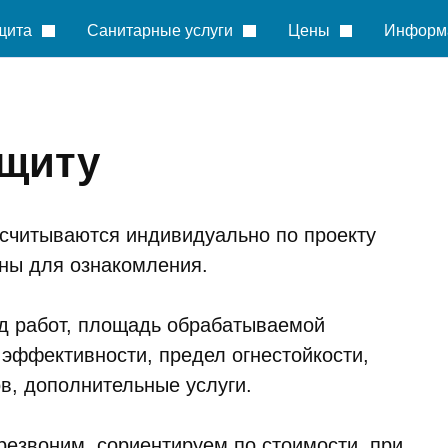
щита
Санитарные услуги
Цены
Информ
ащиту
считываются индивидуально по проекту
ены для ознакомления.
ид работ, площадь обрабатываемой
 эффективности, предел огнестойкости,
в, дополнительные услуги.
ерезвоним, сориентируем по стоимости, при