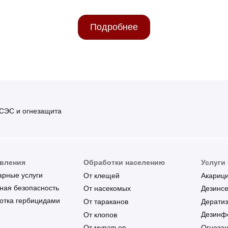
Подробнее
 СЭС и огнезащита
вления
Обработки населению
Услуги
арные услуги
Акариц
От клещей
ная безопасность
Дезинс
От насекомых
отка гербицидами
Дерати
От тараканов
Дезинф
От клопов
Огнеза
От муравьев